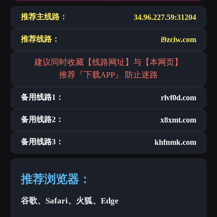
推荐主线路：
34.96.227.59:31204
推荐线路：
i9zciw.com
建议同时收藏【线路网址】与【本网页】
推荐『下载APP』 防止迷路
备用线路1：
rlvf0d.com
备用线路2：
x8xmt.com
备用线路3：
khfnmk.com
推荐浏览器：
谷歌、Safari、火狐、Edge